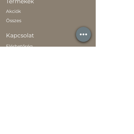
Termékek
Akciók
Összes
Kapcsolat
Elérhetőség
Gyakori Kérdések
Szavatossági Tájékoztató
Rólunk
Hírek
Történetünk
Adatvédelem szabályzat
ÁSZF
Teljesítménynyilatkozat