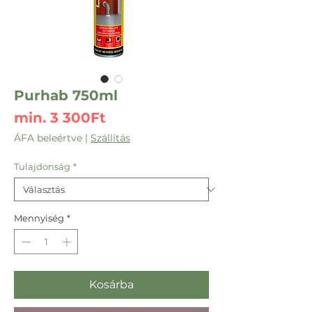
Purhab 750ml
Akciós
min.
3 300Ft
ár
ÁFA beleértve
|
Szállítás
Tulajdonság
*
Mennyiség
*
Kosárba