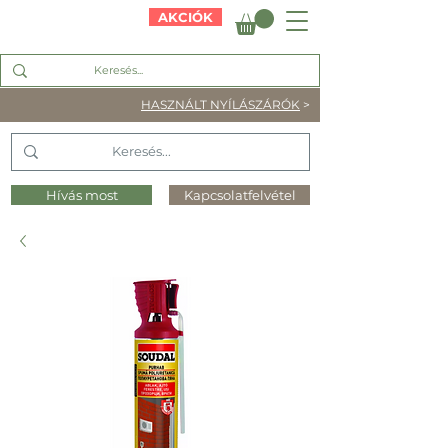
AKCIÓK
HASZNÁLT NYÍLÁSZÁRÓK
>
Hívás most
Kapcsolatfelvétel