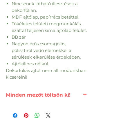
Nincsenek látható illesztések a
dekorfólián.
MDF ajtólap, papírrács betéttel.
Tökéletes felületi megmunkálás,
ezáltal teljesen sima ajtólap felület.
BB zár
Nagyon erôs csomagolás,
polisztirol védô elemekkel a
sérülések elkerülése érdekében.
Ajtókilincs nélkül.
Dekorfóliás ajtót nem áll módunkban
kicserélni!
Minden mezőt töltsön ki!
FONTOS!
A termék pontos árat,
csak az összes mező kitöltése
után számolja ki a renszer.