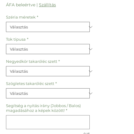
ár
ÁFA beleértve
|
Szállítás
Széria méretek
*
Tok típusa
*
Negyedkör takaróléc szett
*
Szögletes takaróléc szett
*
Segítség a nyitás irány (Jobbos / Balos)
magadásához a képek között!
*