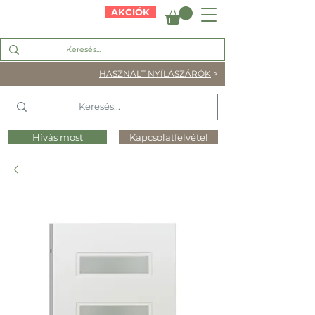
AKCIÓK
HASZNÁLT NYÍLÁSZÁRÓK
>
Hívás most
Kapcsolatfelvétel