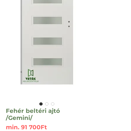
Fehér beltéri ajtó
/Gemini/
Akciós
min.
91 700Ft