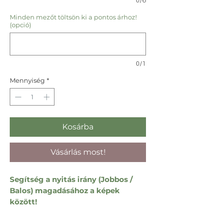
0/6
Minden mezőt töltsön ki a pontos árhoz!
(opció)
0/1
Mennyiség
*
Kosárba
Vásárlás most!
Segítség a nyitás irány (Jobbos /
Balos) magadásához a képek
között!