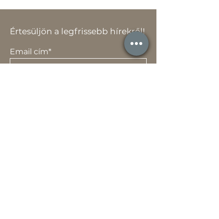
Értesüljön a legfrissebb hírekről!
Email cím*
Elfogadom az adatvédelmi szabályzat
rendelkezéseit.
Adatvédelmi
szabályzat
Küldés
Termékek
Akciók
Összes
Kapcsolat