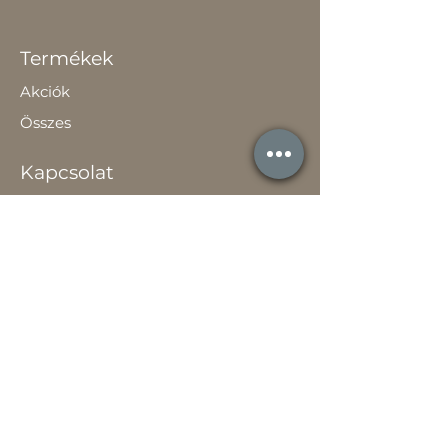
Termékek
Akciók
Összes
Kapcsolat
Elérhetőség
Gyakori Kérdések
Szavatossági Tájékoztató
Rólunk
Hírek
Történetünk
Adatvédelem szabályzat