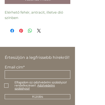
Elérhető fehér, antracit, illetve dió
színben
Értesüljön a legfrissebb hírekről!
Email cím*
Elfogadom az adatvédelmi szabályzat
rendelkezéseit.
Adatvédelmi
szabályzat
Küldés