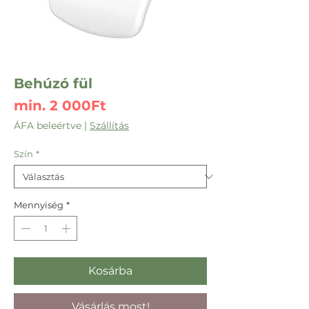
Behúzó fül
Akciós
min.
2 000Ft
ár
ÁFA beleértve
|
Szállítás
Szín
*
Mennyiség
*
Kosárba
Vásárlás most!