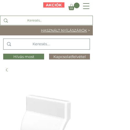
AKCIÓK
HASZNÁLT NYÍLÁSZÁRÓK
>
Hívás most
Kapcsolatfelvétel