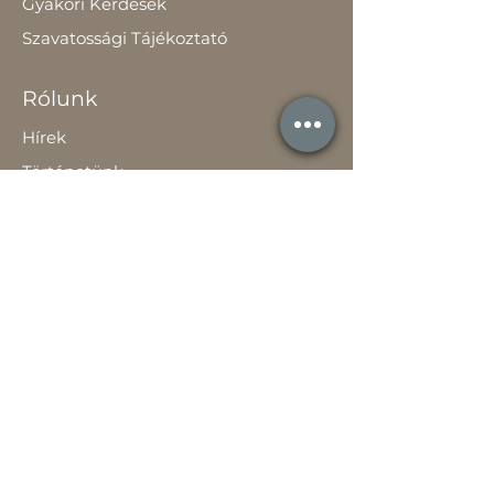
Gyakori Kérdések
Szavatossági Tájékoztató
Rólunk
Hírek
Történetünk
Adatvédelem szabályzat
ÁSZF
Teljesítménynyilatkozat
Használati útmutató
Jótállási jegy
Pályázatok