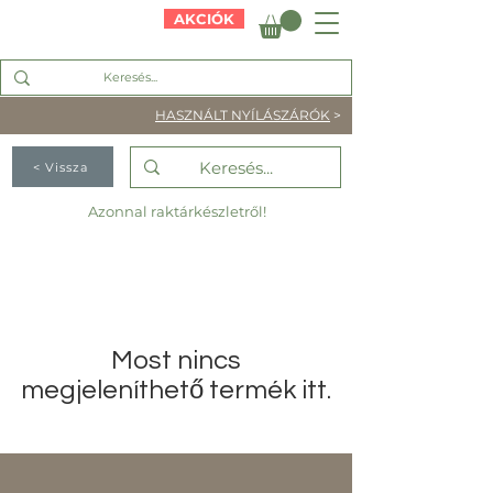
AKCIÓK
HASZNÁLT NYÍLÁSZÁRÓK
>
< Vissza
Azonnal raktárkészletről!
Most nincs
megjeleníthető termék itt.