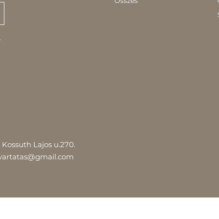
Összes
.
Kossuth Lajos u.270.
yartatas@gmail.com