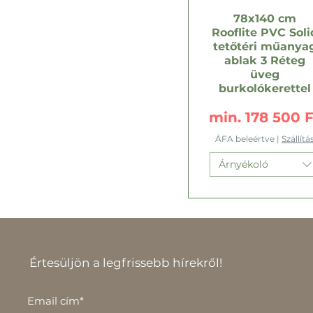
Nem kérek
78x140 cm
Rooflite PVC Soli
tetőtéri műanya
ablak 3 Réteg
üveg
burkolókerettel
Akciós ár
min.
178 500 F
ÁFA beleértve
|
Szállítá
Árnyékoló
Értesüljön a legfrissebb hírekről!
Email cím*