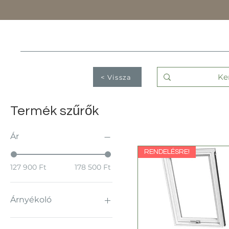
< Vissza
Termék szűrők
Ár
RENDELÉSRE!
127 900 Ft
178 500 Ft
Árnyékoló
Kérek