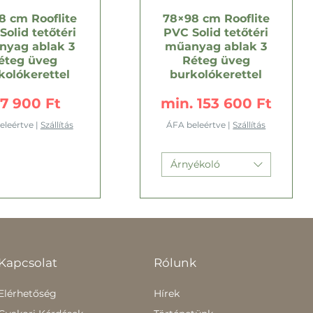
8 cm Rooflite
78×98 cm Rooflite
Solid tetőtéri
PVC Solid tetőtéri
yag ablak 3
műanyag ablak 3
éteg üveg
Réteg üveg
kolókerettel
burkolókerettel
r
Akciós ár
27 900 Ft
min.
153 600 Ft
eleértve
|
Szállítás
ÁFA beleértve
|
Szállítás
Árnyékoló
Kapcsolat
Rólunk
Elérhetőség
Hírek