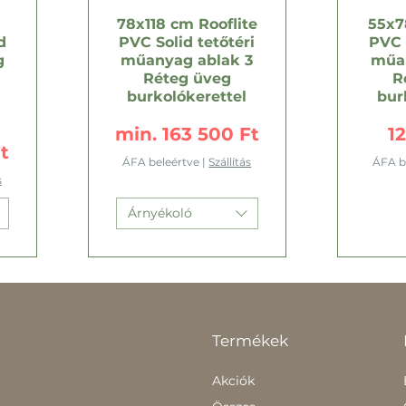
78x118 cm Rooflite
55x7
d
PVC Solid tetőtéri
PVC 
g
műanyag ablak 3
műan
Réteg üveg
R
burkolókerettel
bur
Akciós ár
Á
min.
163 500 Ft
1
t
ÁFA beleértve
|
Szállítás
ÁFA b
s
Árnyékoló
Termékek
Akciók