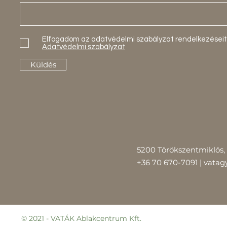
Elfogadom az adatvédelmi szabályzat rendelkezéseit
Adatvédelmi szabályzat
Küldés
5200 Törökszentmiklós, 
+36 70 670-7091 |
vatag
© 2021 - VATÁK Ablakcentrum Kft.