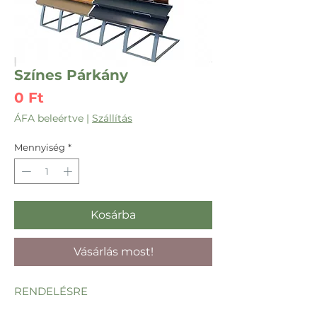
Színes Párkány
Ár
0 Ft
ÁFA beleértve
|
Szállítás
Mennyiség
*
Kosárba
Vásárlás most!
RENDELÉSRE