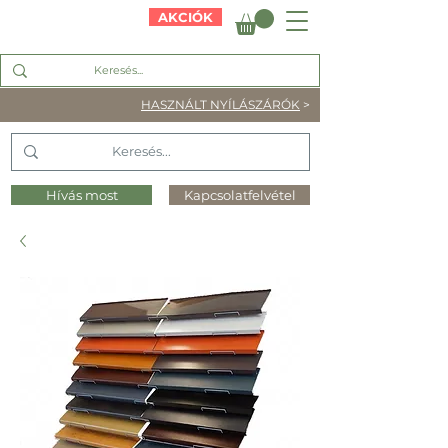
AKCIÓK
HASZNÁLT NYÍLÁSZÁRÓK
>
Hívás most
Kapcsolatfelvétel