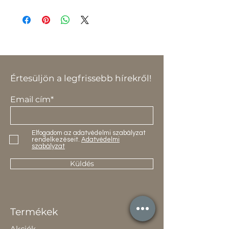
Rendelés:
Kabai László:
vatagyartatas@gmail.com
+36 70 670-7091
Értesüljön a legfrissebb hírekről!
Email cím*
Elfogadom az adatvédelmi szabályzat
rendelkezéseit.
Adatvédelmi
szabályzat
Küldés
Termékek
Akciók