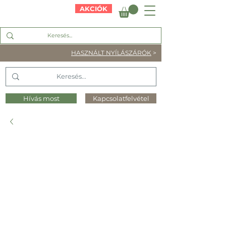
AKCIÓK
HASZNÁLT NYÍLÁSZÁRÓK
>
Hívás most
Kapcsolatfelvétel