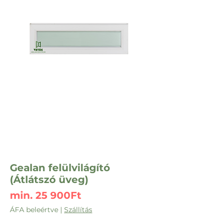
Gealan felülvilágító
(Átlátszó üveg)
Akciós
min.
25 900Ft
ár
ÁFA beleértve
|
Szállítás